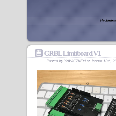
Hackintos
GRBL Limitboard V1
Posted by YNWIC7KFYi at Januar 10th, 2