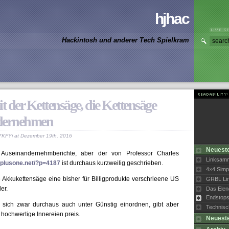
hjhac
Hackintosh und anderer Tech Spielkram
t der Kettensäge, die Kettensäge
dernehmen
KFYi at Dezember 19th, 2016
Neueste
 Auseinandernehmberichte, aber der von Professor Charles
Linksamm
piplusone.net/?p=4187
ist durchaus kurzweilig geschrieben.
4×4 Simp
ne Akkukettensäge eine bisher für Billigprodukte verschrieene US
GRBL Lim
er.
Das Elen
Endstop
 sich zwar durchaus auch unter Günstig einordnen, gibt aber
Technisc
 hochwertige Innereien preis.
Neuest