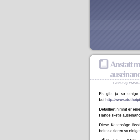
Anstatt mi
auseinan
Posted by YNWIC7
Es gibt ja so einige
bei
http://www.etothei
Detailliert nimmt er ei
Handelskette auseinand
Diese Kettensäge lässt
beim sezieren so einige