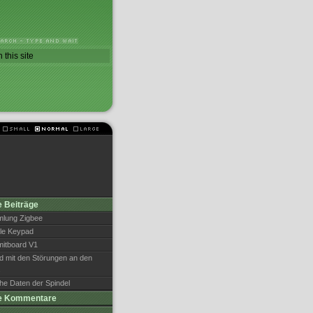
 Beiträge
lung Zigbee
le Keypad
itboard V1
d mit den Störungen an den
s
he Daten der Spindel
e Kommentare