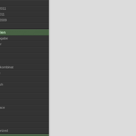
2011
011
2009
ien
ngabe
r
kombinat
c
sh
ace
rized