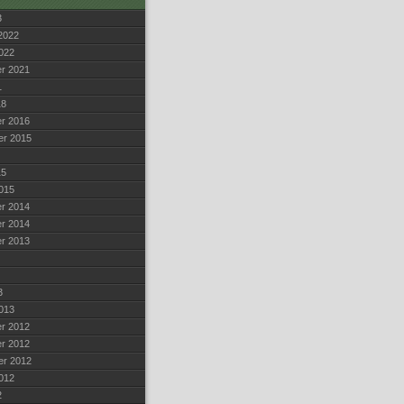
3
2022
022
r 2021
1
18
r 2016
er 2015
15
015
r 2014
r 2014
r 2013
3
013
r 2012
r 2012
er 2012
012
2