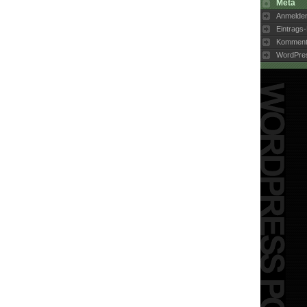
Meta
Anmelde
Eintrags
Komment
WordPre