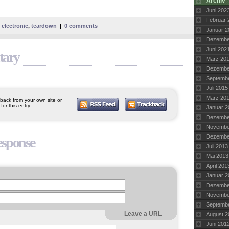
Archiv
Juni 202
Februar 
,
electronic
,
teardown
|
0 comments
Januar 2
Dezembe
Juni 202
ary
März 20
Dezembe
Septemb
Juli 2015
März 20
ack from your own site or
or this entry.
Januar 2
Dezembe
Novembe
Dezembe
esponse
Juli 2013
Mai 2013
April 201
Januar 2
Dezembe
Novembe
Septemb
Leave a URL
August 2
Juni 201