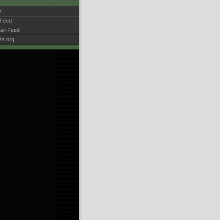
n
-Feed
ar-Feed
ss.org