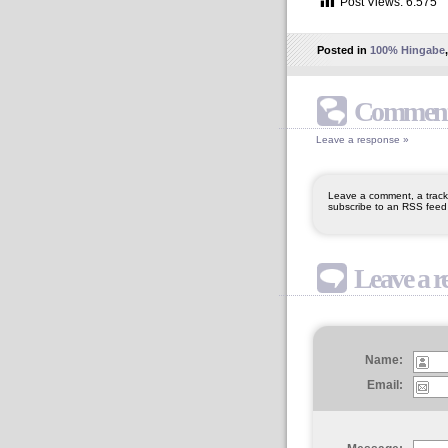
Post Views:
6.575
Posted in
100% Hingabe
Comment
Leave a response »
Leave a comment, a trackb
subscribe to an RSS feed f
Leave a r
Name:
Email: