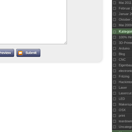
Mai 2011
Februar 
Januar 2
Oktober 
Mai 2009
Kategor
100% Hi
3D-Printe
Arduino
Blog
CNC
Eigenbau
electroni
Fritzing
Hackinto
Laser
Lasercut
LED
Makersp
OSX
print
teardown
Uncatego